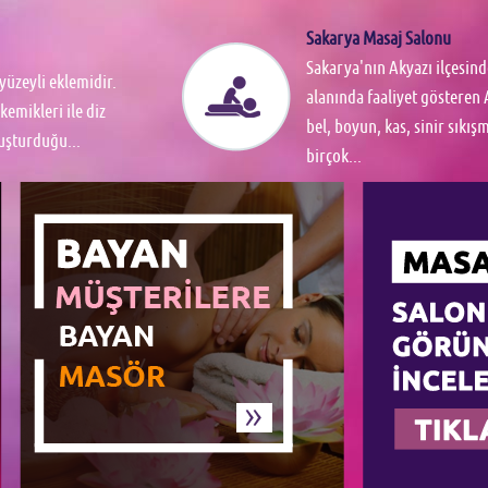
Sakarya Masaj Salonu
Sakarya'nın Akyazı ilçesind
yüzeyli eklemidir.
alanında faaliyet gösteren 
kemikleri ile diz
bel, boyun, kas, sinir sıkış
luşturduğu...
birçok...