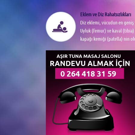
Eklem ve Diz Rahatsızlıkları
Diz eklemi, vücudun en geniş 
Uyluk (femur) ve kaval (tibia) 
kapağı kemiği (patella) nin o