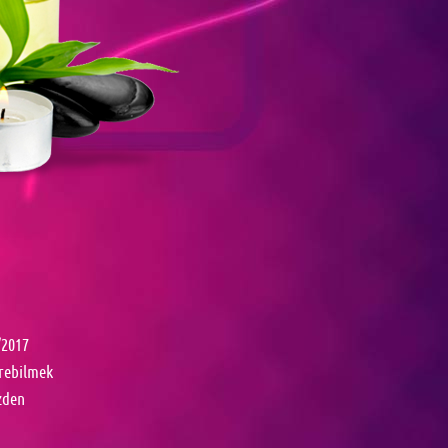
/2017
erebilmek
zden