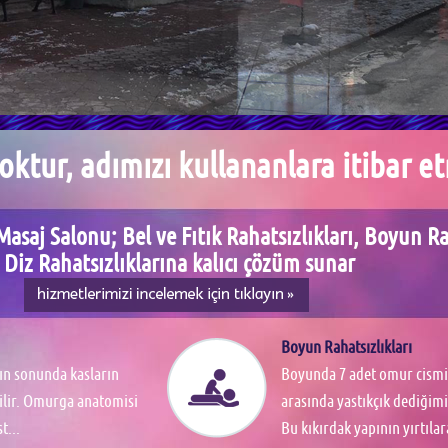
ktur, adımızı kullananlara itibar e
Masaj Salonu; Bel ve Fıtık Rahatsızlıkları, Boyun Ra
 Diz Rahatsızlıklarına kalıcı çözüm sunar
Boyun Rahatsızlıkları
ın sonunda kasların
Boyunda 7 adet omur cism
ilir. Omurga anatomisi
arasında yastıkçık dediğimi
t...
Bu kıkırdak yapının yırtılar