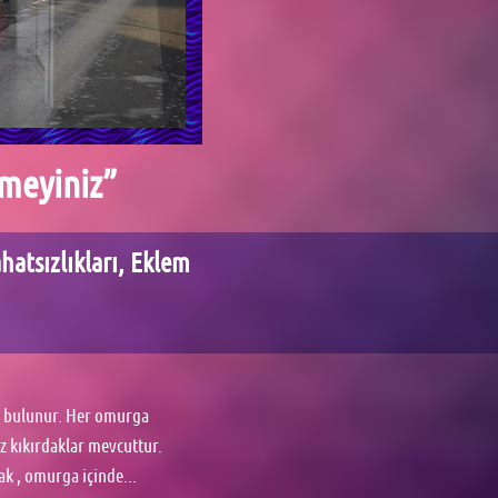
tmeyiniz”
hatsızlıkları, Eklem
i bulunur. Her omurga
z kıkırdaklar mevcuttur.
ak , omurga içinde...