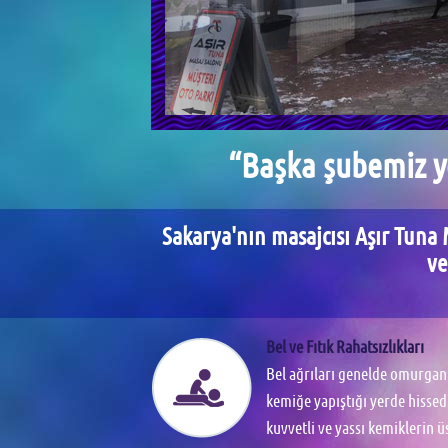
“Başka şubemiz yo
Sakarya'nın masajcısı Aşır Tuna 
ve
Bel ve Fıtık Rahatsızlıkları
Bel ağrıları genelde omurgan
kemiğe yapıştığı yerde hissed
kuvvetli ve yassı kemiklerin üs